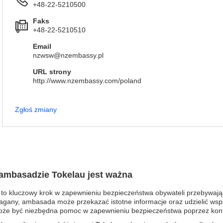
+48-22-5210500
Faks
+48-22-5210510
Email
nzwsw@nzembassy.pl
URL strony
http://www.nzembassy.com/poland
Zgłoś zmiany
 ambasadzie Tokelau jest ważna
 to kluczowy krok w zapewnieniu bezpieczeństwa obywateli przebywają
 huragany, ambasada może przekazać istotne informacje oraz udzielić ws
że być niezbędna pomoc w zapewnieniu bezpieczeństwa poprzez konta