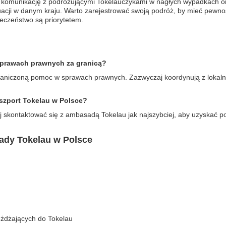
 komunikację z podróżującymi Tokelauczykami w nagłych wypadkach ora
acji w danym kraju. Warto zarejestrować swoją podróż, by mieć pewn
eczeństwo są priorytetem.
prawach prawnych za granicą?
niczoną pomoc w sprawach prawnych. Zazwyczaj koordynują z lokaln
aszport Tokelau w Polsce?
ej skontaktować się z ambasadą Tokelau jak najszybciej, aby uzyska
ady Tokelau w Polsce
eżdżających do Tokelau