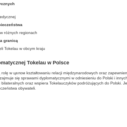
ycznych
medycznej
zpieczeństwa
 w różnych regionach
a granicą
li Tokelau w obcym kraju
matycznej Tokelau w Polsce
rolę w целом kształtowaniu relacji międzynarodowych oraz zapewnieni
 zajmuje się sprawami dyplomatycznymi w odniesieniu do Polski i inny
 bilateralnych oraz wspiera Tokelauczyków podróżujących do Polski. Jej
czeństwa obywateli.