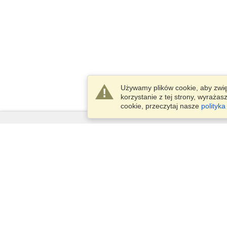
Używamy plików cookie, aby zwi
korzystanie z tej strony, wyraża
cookie, przeczytaj nasze
polityka
Usługi
Złóż wniosek o wizę
Sprawdź wymogi wizowe
Informacje celne
Ambasady i konsulaty
Informacje Schengen