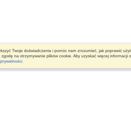
ększyć Twoje doświadczenia i pomóc nam zrozumieć, jak poprawić uży
sz zgodę na otrzymywanie plików cookie. Aby uzyskać więcej informacji 
 prywatności
.
Konto
Biura
Zakończ aplikację
Zarządzaj moimi aplikantami
Ul. Wspólna 50A/22,
Zarządzaj moimi zamówieniami
Warszawa, 00-684
Wyświetl na mapie
Poniedziałek — Piątek
VisaHQ dla biznesu