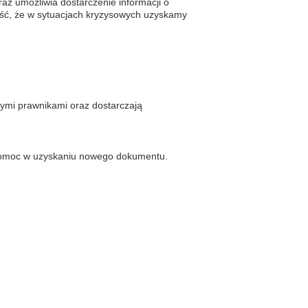
z umożliwia dostarczenie informacji o
ość, że w sytuacjach kryzysowych uzyskamy
ymi prawnikami oraz dostarczają
ć pomoc w uzyskaniu nowego dokumentu.