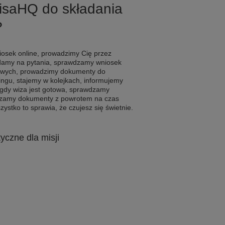
VisaHQ do składania
?
osek online, prowadzimy Cię przez
adamy na pytania, sprawdzamy wniosek
wych, prowadzimy dokumenty do
gu, stajemy w kolejkach, informujemy
 gdy wiza jest gotowa, sprawdzamy
czamy dokumenty z powrotem na czas
zystko to sprawia, że czujesz się świetnie.
tyczne dla misji