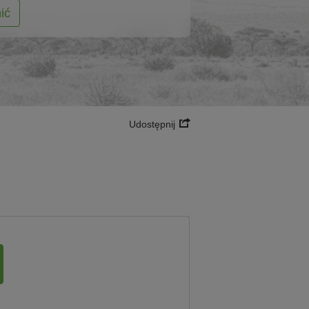
ić
Udostępnij