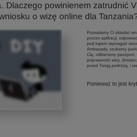
a. Dlaczego powinienem zatrudnić 
wniosku o wizę online dla Tanzania
Pozwalamy Ci składać wni
proces aplikacji, odpowi
pod kątem wymagań wizo
Ambasady, szukamy parkin
Cię, odbieramy paszport,
poprawność wizy, dostar
przed Twoją podróżą, i ws
Ponieważ to jest kry