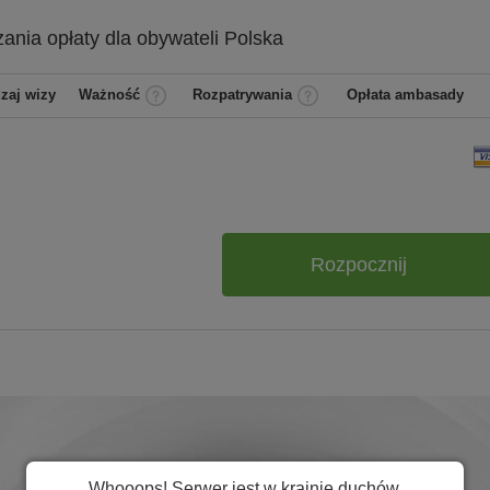
zania
opłaty dla obywateli
Polska
zaj wizy
Ważność
Rozpatrywania
Opłata ambasady
Rozpocznij
Whooops! Serwer jest w krainie duchów.