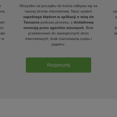
e
Wszystko od początku do końca odbywa się na
ane,
naszej stronie internetowej. Nasz system
za
zapobiega błędom w aplikacji o wizę do
wet
Tanzania
podczas procesu, z
dodatkową
tni
recenzją przez agentów wizowych
. Brak
b
jaki
przekierowań do zewnętrznych stron
a
y w
internetowych, brak marnowania czasu i
papieru.
Rozpocznij