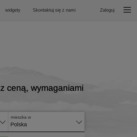
widgety
Skontaktuj się z nami
Zaloguj
 z ceną, wymaganiami
Złóż
wniosek
online
mieszka w
Polska