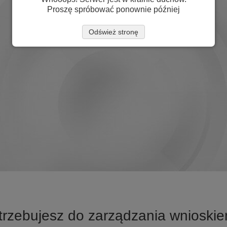
Proszę spróbować ponownie później
Odśwież stronę
trzebujesz do zarządzania wnioskie