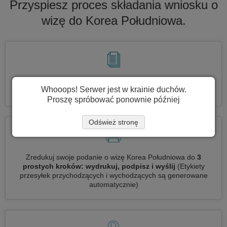
Przyspiesz proces składania wniosku o
wizę do Korea Południowa.
Wniosek o kilka wiz jednocześnie
automatycznie, nie trzeba
Whooops! Serwer jest w krainie duchów.
wpisywać powtarzających się informacji
Proszę spróbować ponownie później
Odśwież stronę
Zredukuj swoje podanie o wizę Korea Południowa do
3
prostych kroków: wydrukuj, podpisz i wyślij
(Etykiety
przesyłek przychodzących i wychodzących są generowane
automatycznie)