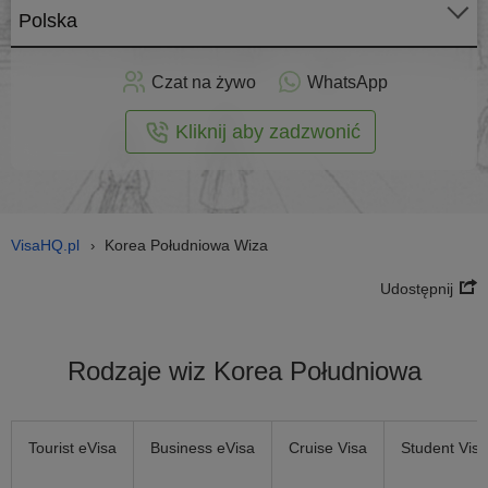
Polska
Złóż
niosek
Czat na żywo
WhatsApp
nline
Kliknij aby zadzwonić
VisaHQ.pl
Korea Południowa Wiza
›
Udostępnij
Rodzaje wiz Korea Południowa
Tourist eVisa
Business eVisa
Cruise Visa
Student Visa