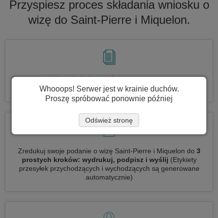
Przyspiesz proces składania wniosku o
wizę do Saint-Pierre i Miquelon.
Wniosek o kilka wiz jednocześnie
automatycznie, nie trzeba
wpisywać powtarzających się informacji
Whooops! Serwer jest w krainie duchów.
Proszę spróbować ponownie później
Odśwież stronę
Zredukuj swoje podanie o wizę Saint-Pierre i Miquelon do
3
prostych kroków: wydrukuj, podpisz i wyślij
(Etykiety
przesyłek przychodzących i wychodzących są generowane
automatycznie)