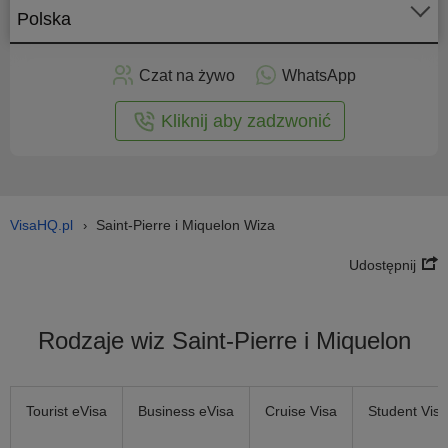
Polska
Złóż
niosek
Czat na żywo
WhatsApp
nline
Kliknij aby zadzwonić
VisaHQ.pl
Saint-Pierre i Miquelon Wiza
›
Udostępnij
Rodzaje wiz Saint-Pierre i Miquelon
Tourist eVisa
Business eVisa
Cruise Visa
Student Visa