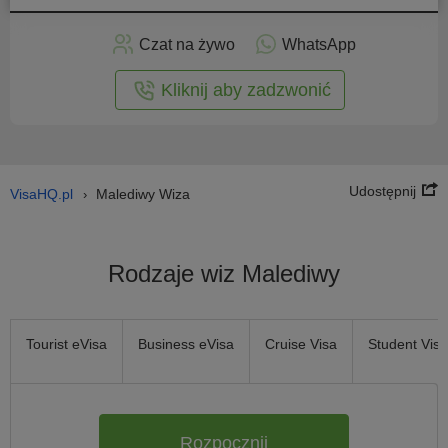
Złóż
niosek
Czat na żywo
WhatsApp
nline
Kliknij aby zadzwonić
Udostępnij
VisaHQ.pl
Malediwy Wiza
›
Rodzaje wiz Malediwy
Tourist eVisa
Business eVisa
Cruise Visa
Student Visa
Rozpocznij