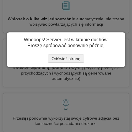
Wniosek o kilka wiz jednocześnie
automatycznie, nie trzeba
wpisywać powtarzających się informacji
Whooops! Serwer jest w krainie duchów.
Proszę spróbować ponownie później
Odśwież stronę
Zredukuj swoje podanie o wizę Malediwy do
3 prostych
kroków: wydrukuj, podpisz i wyślij
(Etykiety przesyłek
przychodzących i wychodzących są generowane
automatycznie)
Prześlij i ponownie wykorzystaj swoje cyfrowe zdjęcia bez
konieczności posiadania drukarki.