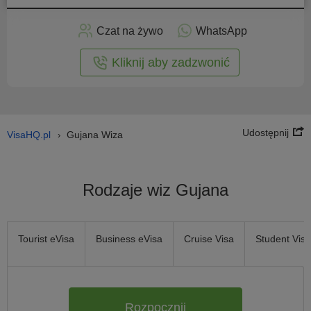
Złóż
niosek
Czat na żywo
WhatsApp
nline
Kliknij aby zadzwonić
Udostępnij
VisaHQ.pl
Gujana Wiza
›
Rodzaje wiz Gujana
Tourist eVisa
Business eVisa
Cruise Visa
Student Visa
Rozpocznij