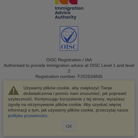
OISC Registration / IAA
Authorised to provide Immigration advice at OISC Level 1 and level
2
Registration number: F202534845
Używamy plików cookie, aby zwiększyć Twoje
doświadczenia i pomóc nam zrozumieć, jak poprawić
użyteczność. Kontynuując korzystanie z tej strony, wyrażasz
zgodę na otrzymywanie plików cookie. Aby uzyskać więcej
informacji o tym, jak używamy plików cookie, przeczytaj nasze
© 2003-2026 VisaHQ.com, Inc. Wszelkie prawa zastrzeżone.
polityka prywatności
.
VisaHQ i logo VisaHQ są zastrzeżonymi znakami towarowymi
VisaHQ.com, Inc.
OK