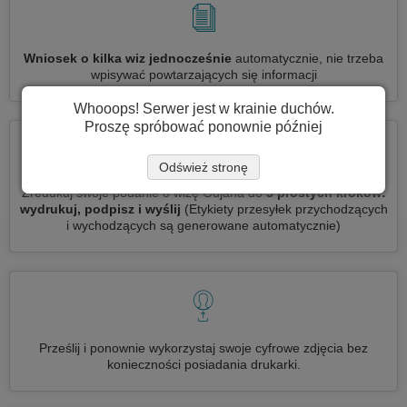
Wniosek o kilka wiz jednocześnie
automatycznie, nie trzeba
wpisywać powtarzających się informacji
Whooops! Serwer jest w krainie duchów.
Proszę spróbować ponownie później
Odśwież stronę
Zredukuj swoje podanie o wizę Gujana do
3 prostych kroków:
wydrukuj, podpisz i wyślij
(Etykiety przesyłek przychodzących
i wychodzących są generowane automatycznie)
Prześlij i ponownie wykorzystaj swoje cyfrowe zdjęcia bez
konieczności posiadania drukarki.