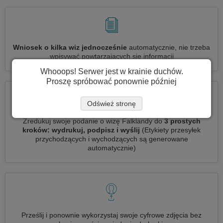
Wniosek o kilka wiz jednocześnie
automatycznie, nie trzeba
wpisywać powtarzających się informacji
Whooops! Serwer jest w krainie duchów.
Proszę spróbować ponownie później
Odśwież stronę
Zredukuj swoje podanie o wizę Falklandy do
3 prostych
kroków: wydrukuj, podpisz i wyślij
(Etykiety przesyłek
przychodzących i wychodzących są generowane
automatycznie)
Prześlij i ponownie wykorzystaj swoje cyfrowe zdjęcia bez