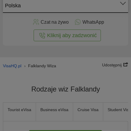
Polska
Złóż
niosek
Czat na żywo
WhatsApp
nline
Kliknij aby zadzwonić
Udostępnij
VisaHQ.pl
Falklandy Wiza
›
Rodzaje wiz Falklandy
Tourist eVisa
Business eVisa
Cruise Visa
Student Visa