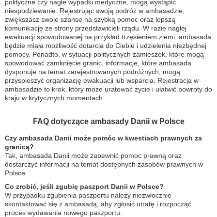
polityczne czy nagłe wypadki medyczne, mogą wystąpić
niespodziewanie. Rejestrując swoją podróż w ambasadzie,
zwiększasz swoje szanse na szybką pomoc oraz lepszą
komunikację ze strony przedstawicieli rządu. W razie nagłej
ewakuacji spowodowanej na przykład trzęsieniem ziemi, ambasada
będzie miała możliwość dotarcia do Ciebie i udzielenia niezbędnej
pomocy. Ponadto, w sytuacji politycznych zamieszek, które mogą
spowodować zamknięcie granic, informacje, które ambasada
dysponuje na temat zarejestrowanych podróżnych, mogą
przyspieszyć organizację ewakuacji lub wsparcia. Rejestracja w
ambasadzie to krok, który może uratować życie i ułatwić powroty do
kraju w krytycznych momentach.
FAQ dotyczące ambasady Danii w Polsce
Czy ambasada Danii może pomóc w kwestiach prawnych za
granicą?
Tak, ambasada Danii może zapewnić pomoc prawną oraz
dostarczyć informacji na temat dostępnych zasobów prawnych w
Polsce.
Co zrobić, jeśli zgubię paszport Danii w Polsce?
W przypadku zgubienia paszportu należy niezwłocznie
skontaktować się z ambasadą, aby zgłosić utratę i rozpocząć
proces wydawania nowego paszportu.