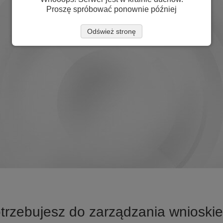
Proszę spróbować ponownie później
Odśwież stronę
trzebujesz do zarządzania wnioskie