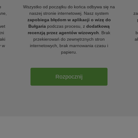
e
Wszystko od początku do końca odbywa się na
ane,
naszej stronie internetowej. Nasz system
za
zapobiega błędom w aplikacji o wizę do
wet
Bułgaria
podczas procesu, z
dodatkową
tni
recenzją przez agentów wizowych
. Brak
b
aki
przekierowań do zewnętrznych stron
a
y w
internetowych, brak marnowania czasu i
papieru.
Rozpocznij