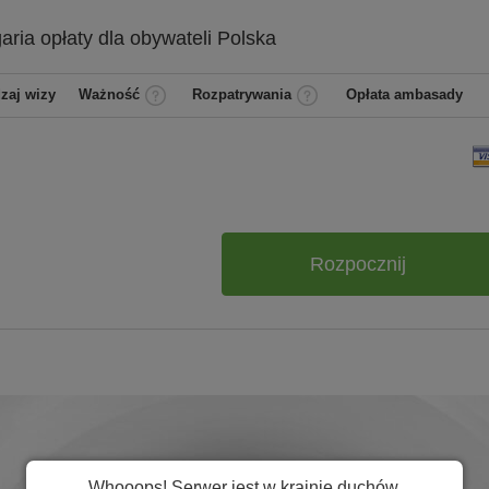
garia
opłaty dla obywateli
Polska
zaj wizy
Ważność
Rozpatrywania
Opłata ambasady
Rozpocznij
Whooops! Serwer jest w krainie duchów.