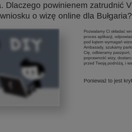
a. Dlaczego powinienem zatrudnić 
wniosku o wizę online dla Bułgaria?
Pozwalamy Ci składać wni
proces aplikacji, odpowi
pod kątem wymagań wizo
Ambasady, szukamy parkin
Cię, odbieramy paszport,
poprawność wizy, dostar
przed Twoją podróżą, i ws
Ponieważ to jest kry