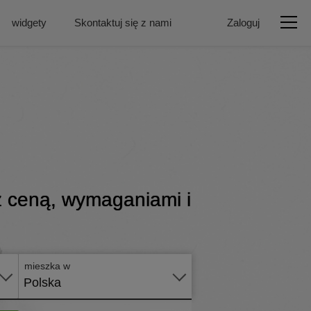
widgety
Skontaktuj się z nami
Zaloguj
z ceną, wymaganiami i
Złóż
wniosek
online
mieszka w
Polska