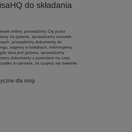
VisaHQ do składania
osek online, prowadzimy Cię przez
adamy na pytania, sprawdzamy wniosek
wych, prowadzimy dokumenty do
gu, stajemy w kolejkach, informujemy
 gdy wiza jest gotowa, sprawdzamy
czamy dokumenty z powrotem na czas
zystko to sprawia, że czujesz się świetnie.
tyczne dla misji