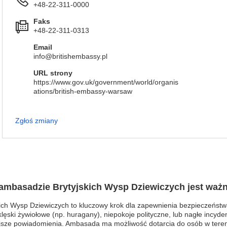
+48-22-311-0000
Faks
+48-22-311-0313
Email
info@britishembassy.pl
URL strony
https://www.gov.uk/government/world/organis
ations/british-embassy-warsaw
Zgłoś zmiany
 ambasadzie Brytyjskich Wysp Dziewiczych jest waż
ich Wysp Dziewiczych to kluczowy krok dla zapewnienia bezpieczeństw
klęski żywiołowe (np. huragany), niepokoje polityczne, lub nagłe incyd
jsze powiadomienia. Ambasada ma możliwość dotarcia do osób w teren