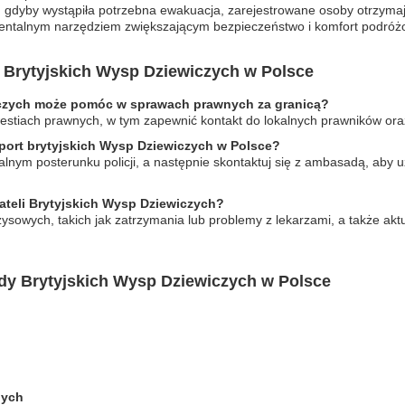
, gdyby wystąpiła potrzebna ewakuacja, zarejestrowane osoby otrzymaj
damentalnym narzędziem zwiększającym bezpieczeństwo i komfort podróż
Brytyjskich Wysp Dziewiczych w Polsce
czych może pomóc w sprawach prawnych za granicą?
tiach prawnych, w tym zapewnić kontakt do lokalnych prawników oraz
zport brytyjskich Wysp Dziewiczych w Polsce?
alnym posterunku policji, a następnie skontaktuj się z ambasadą, aby 
ateli Brytyjskich Wysp Dziewiczych?
sowych, takich jak zatrzymania lub problemy z lekarzami, a także akt
dy Brytyjskich Wysp Dziewiczych w Polsce
nych