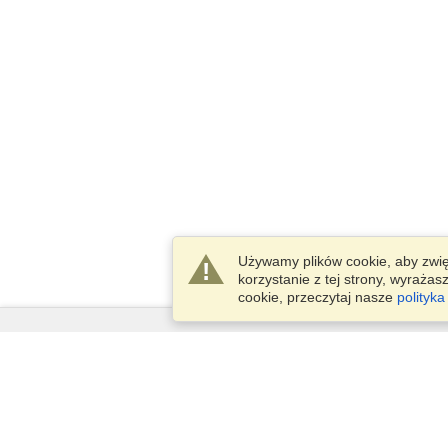
Używamy plików cookie, aby zwi
korzystanie z tej strony, wyraża
cookie, przeczytaj nasze
polityka
Usługi
Złóż wniosek o wizę
Sprawdź wymogi wizowe