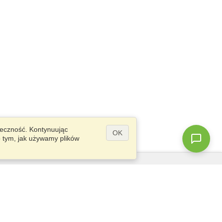
teczność. Kontynuując
OK
o tym, jak używamy plików
Pytania?
Mapa strony
info@visahq.pl