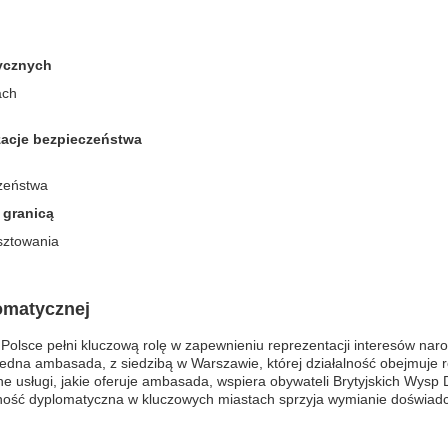
ycznych
ach
zacje bezpieczeństwa
czeństwa
 granicą
sztowania
omatycznej
olsce pełni kluczową rolę w zapewnieniu reprezentacji interesów naro
edna ambasada, z siedzibą w Warszawie, której działalność obejmuje r
odne usługi, jakie oferuje ambasada, wspiera obywateli Brytyjskich Wys
ność dyplomatyczna w kluczowych miastach sprzyja wymianie doświadc