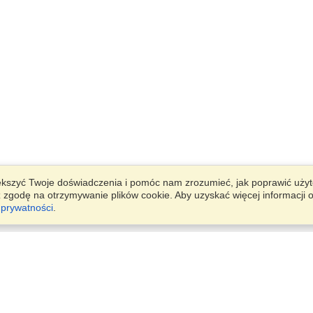
ększyć Twoje doświadczenia i pomóc nam zrozumieć, jak poprawić uży
sz zgodę na otrzymywanie plików cookie. Aby uzyskać więcej informacji 
 prywatności
.
Konto
Biura
Zakończ aplikację
Zarządzaj moimi aplikantami